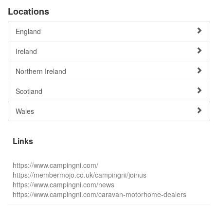
Locations
England
Ireland
Northern Ireland
Scotland
Wales
Links
https://www.campingni.com/
https://membermojo.co.uk/campingni/joinus
https://www.campingni.com/news
https://www.campingni.com/caravan-motorhome-dealers