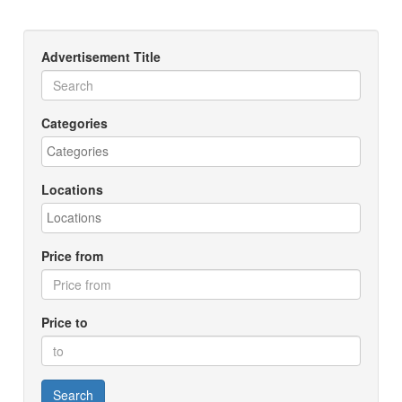
Advertisement Title
Categories
Locations
Price from
Price to
Search