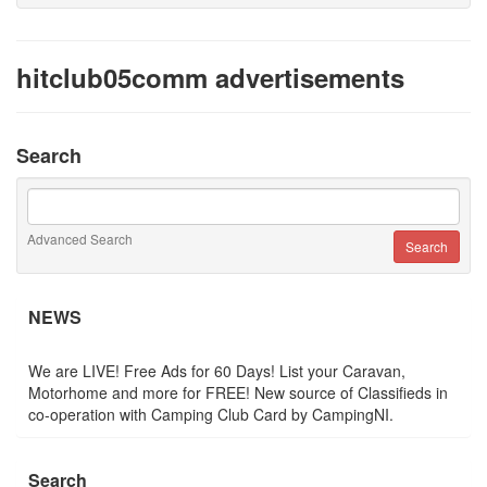
hitclub05comm advertisements
Search
Advanced Search
NEWS
We are LIVE! Free Ads for 60 Days! List your Caravan,
Motorhome and more for FREE! New source of Classifieds in
co-operation with Camping Club Card by CampingNI.
Search