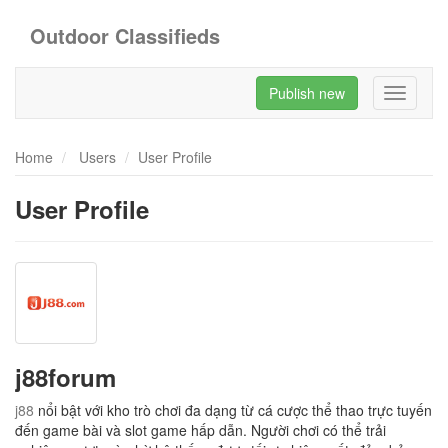
Outdoor Classifieds
Publish new
Toggle
navigati
Home
Users
User Profile
User Profile
j88forum
j88
nổi bật với kho trò chơi đa dạng từ cá cược thể thao trực tuyến
đến game bài và slot game hấp dẫn. Người chơi có thể trải