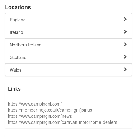
Locations
England
Ireland
Northern Ireland
Scotland
Wales
Links
https://www.campingni.com/
https://membermojo.co.uk/campingni/joinus
https://www.campingni.com/news
https://www.campingni.com/caravan-motorhome-dealers