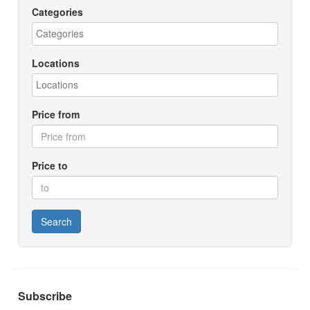
Categories
Locations
Price from
Price to
Search
Subscribe