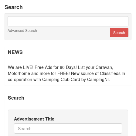
Search
Advanced Search
NEWS
We are LIVE! Free Ads for 60 Days! List your Caravan,
Motorhome and more for FREE! New source of Classifieds in
co-operation with Camping Club Card by CampingNI.
Search
Advertisement Title