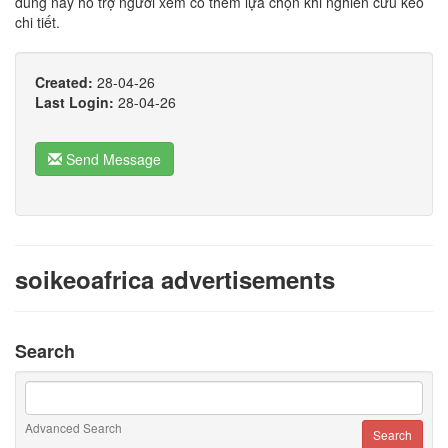
dung này hỗ trợ người xem có thêm lựa chọn khi nghiên cứu kèo
chi tiết.
Created:
28-04-26
Last Login:
28-04-26
Send Message
soikeoafrica advertisements
Search
Advanced Search