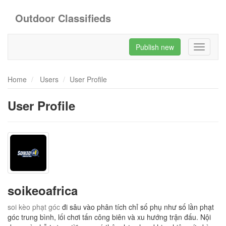
Outdoor Classifieds
Publish new
Toggle
navigati
Home
Users
User Profile
User Profile
soikeoafrica
soi kèo phạt góc
đi sâu vào phân tích chỉ số phụ như số lần phạt
góc trung bình, lối chơi tấn công biên và xu hướng trận đấu. Nội